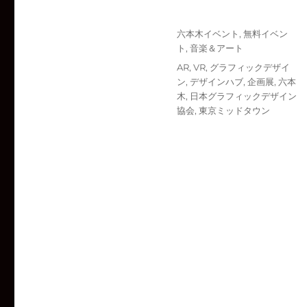
投
カ
六本木イベント
,
無料イベン
稿
テ
ト
,
音楽＆アート
日:
ゴ
タ
AR
,
VR
,
グラフィックデザイ
リ
グ
ン
,
デザインハブ
,
企画展
,
六本
ー
木
,
日本グラフィックデザイン
協会
,
東京ミッドタウン