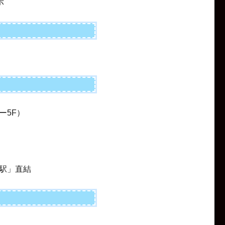
示
ー5F）
駅」直結