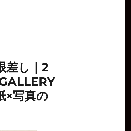
眼差し｜2
ALLERY
紙×写真の