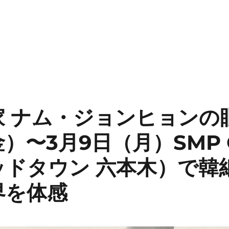
家 ナム・ジョンヒョンの
金）〜3月9日（月）SMP G
ッドタウン 六本木）で韓
界を体感