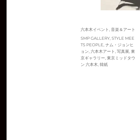
投
カ
六本木イベント
,
音楽＆アート
稿
テ
タ
SMP GALLERY
,
STYLE MEE
日:
ゴ
グ
TS PEOPLE
,
ナム・ジョンヒ
リ
ョン
,
六本木アート
,
写真展
,
東
ー
京ギャラリー
,
東京ミッドタウ
ン 六本木
,
韓紙