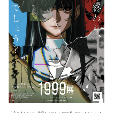
投
カ
タ
六本木イベント
,
音楽＆アート
1999展
,
アートイベント
,
ノ