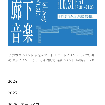
投
カ
タ
六本木イベント
,
音楽＆アート
アートイベント
,
ライブ
,
朗
稿
テ
グ
読
,
東京イベント
,
森ビル
,
蓮沼執太
,
音楽イベント
,
麻布台ヒルズ
日:
ゴ
リ
ー
2024
2025
2026｜アーカイブ