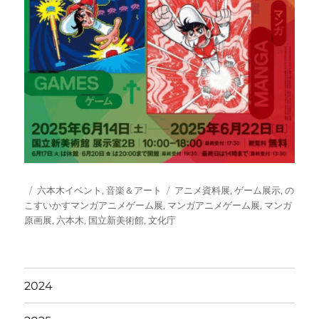
投
カ
タ
六本木イベント
,
音楽＆アート
アニメ資料展
,
ゲーム展示
,
の
稿
テ
グ
こすいかすマンガアニメゲーム展
,
マンガアニメゲーム展
,
マンガ
日:
ゴ
原画展
,
六本木
,
国立新美術館
,
文化庁
リ
ー
2024