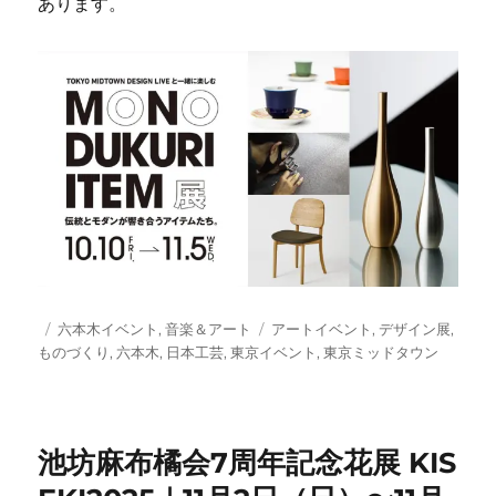
あります。
投
カ
タ
六本木イベント
,
音楽＆アート
アートイベント
,
デザイン展
,
稿
テ
グ
ものづくり
,
六本木
,
日本工芸
,
東京イベント
,
東京ミッドタウン
日:
ゴ
リ
ー
池坊麻布橘会7周年記念花展 KIS