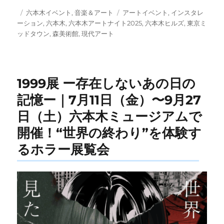
投
カ
タ
六本木イベント
,
音楽＆アート
アートイベント
,
インスタレ
稿
テ
グ
ーション
,
六本木
,
六本木アートナイト2025
,
六本木ヒルズ
,
東京ミ
日:
ゴ
ッドタウン
,
森美術館
,
現代アート
リ
ー
1999展 ー存在しないあの日の
記憶ー｜7月11日（金）〜9月27
日（土）六本木ミュージアムで
開催！“世界の終わり”を体験す
るホラー展覧会