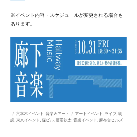
※イベント内容・スケジュールが変更される場合も
あります。
投
カ
タ
六本木イベント
,
音楽＆アート
アートイベント
,
ライブ
,
朗
稿
テ
グ
読
,
東京イベント
,
森ビル
,
蓮沼執太
,
音楽イベント
,
麻布台ヒルズ
日:
ゴ
リ