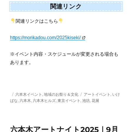
関連リンク
関連リンクはこちら
https://morikadou.com/2025kiseki/
※イベント内容・スケジュールが変更される場合も
あります。
投
カ
タ
六本木イベント
,
地域のお祭り＆文化
アートイベント
,
いけ
稿
テ
グ
ばな
,
六本木
,
六本木ヒルズ
,
東京イベント
,
池坊
,
花展
日:
ゴ
リ
ー
六本木アートナイト2025｜9月