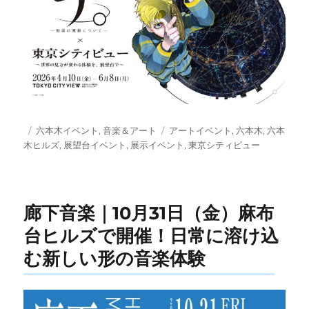
投
カ
タ
六本木イベント
,
音楽＆アート
アートイベント
,
六本木
,
六本
稿
テ
グ
木ヒルズ
,
展望台イベント
,
展示イベント
,
東京シティビュー
日:
ゴ
リ
ー
廊下音楽｜10月31日（金）麻布
台ヒルズで開催！日常に溶け込
む新しい形の音楽体験