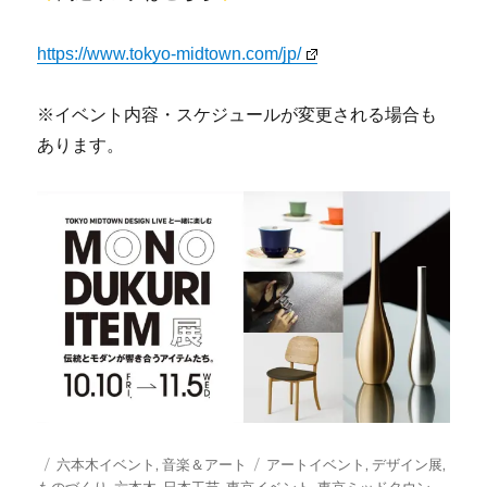
https://www.tokyo-midtown.com/jp/
※イベント内容・スケジュールが変更される場合も
あります。
投
カ
タ
六本木イベント
,
音楽＆アート
アートイベント
,
デザイン展
,
稿
テ
グ