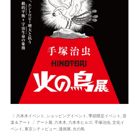
投
カ
六本木イベント
,
ショッピングイベント
,
季節限定イベント
,
音
稿
テ
タ
楽＆アート
アート展
,
六本木
,
六本木ヒルズ
,
手塚治虫
,
文化イ
日:
ゴ
グ
ベント
,
東京シティビュー
,
漫画展
,
火の鳥
リ