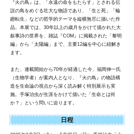
『火の鳥』は、「永遠の命をもたらす」とされる伝
説の鳥をめぐる壮大な物語であり、「生と死」「輪
廻転生」などの哲学的テーマを縦横無尽に描いた作
品。本展では、30年以上の歳月をかけて描かれた大
叙事詩の世界を、雑誌『COM』に掲載された「黎明
編」から「太陽編」まで、主要12編を中心に紐解き
ます。
また、連載開始から70年が経過した今、福岡伸一氏
（生物学者）が案内人となり、『火の鳥』の物語構
造を生命論の視点から深く読み解く特別展示も実
施。手塚治虫が生涯をかけて描いた「生命とは何
か？」という問いに迫ります。
日程