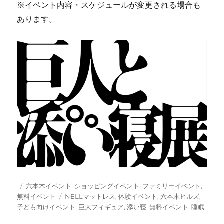
※イベント内容・スケジュールが変更される場合も
あります。
投
カ
六本木イベント
,
ショッピングイベント
,
ファミリーイベント
,
稿
テ
タ
無料イベント
NELLマットレス
,
体験イベント
,
六本木ヒルズ
,
日:
ゴ
グ
子ども向けイベント
,
巨大フィギュア
,
添い寝
,
無料イベント
,
睡眠
リ