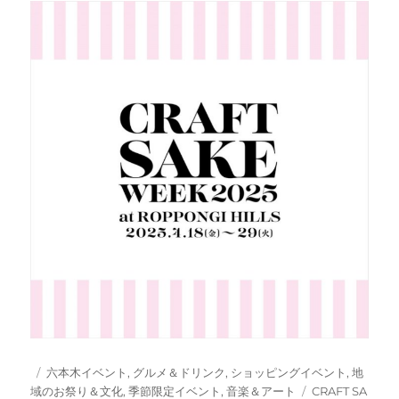
投
カ
六本木イベント
,
グルメ＆ドリンク
,
ショッピングイベント
,
地
稿
テ
タ
域のお祭り＆文化
,
季節限定イベント
,
音楽＆アート
CRAFT SA