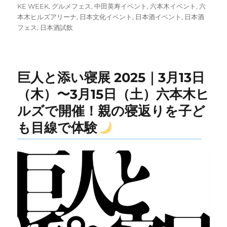
日:
ゴ
グ
KE WEEK
,
グルメフェス
,
中田英寿イベント
,
六本木イベント
,
六
リ
本木ヒルズアリーナ
,
日本文化イベント
,
日本酒イベント
,
日本酒
ー
フェス
,
日本酒試飲
巨人と添い寝展 2025｜3月13日
（木）〜3月15日（土）六本木ヒ
ルズで開催！親の寝返りを子ど
も目線で体験