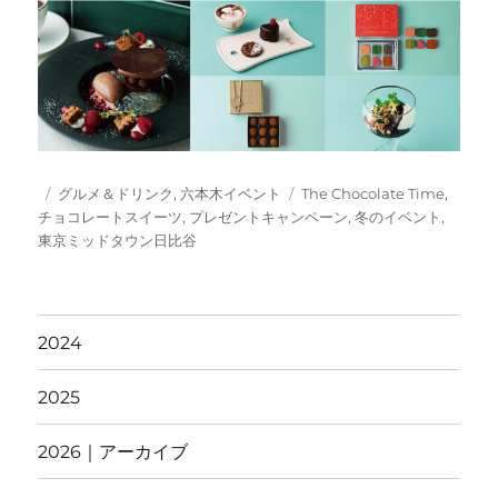
投
カ
タ
グルメ＆ドリンク
,
六本木イベント
The Chocolate Time
,
稿
テ
グ
チョコレートスイーツ
,
プレゼントキャンペーン
,
冬のイベント
,
日:
ゴ
東京ミッドタウン日比谷
リ
ー
2024
2025
2026｜アーカイブ