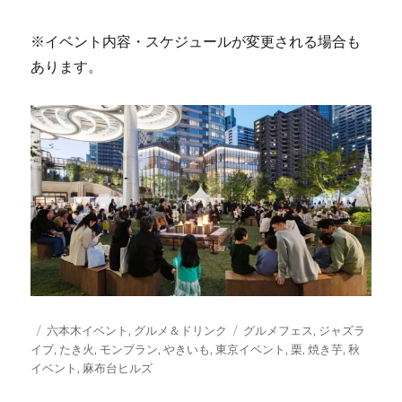
※イベント内容・スケジュールが変更される場合も
あります。
投
カ
タ
六本木イベント
,
グルメ＆ドリンク
グルメフェス
,
ジャズラ
稿
テ
グ
イブ
,
たき火
,
モンブラン
,
やきいも
,
東京イベント
,
栗
,
焼き芋
,
秋
日:
ゴ
イベント
,
麻布台ヒルズ
リ